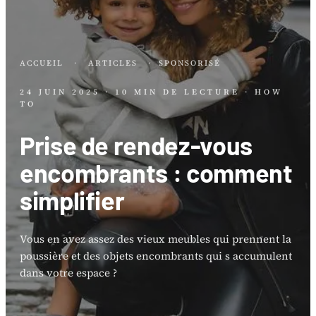
ACCUEIL
·
ARTICLES
·
SPONSORISÉ
24 JUIN 2025
· 10 MIN DE LECTURE
· HOW
TO
Prise de rendez-vous
encombrants : comment
simplifier
Vous en avez assez des vieux meubles qui prennent la
poussière et des objets encombrants qui s accumulent
dans votre espace ?