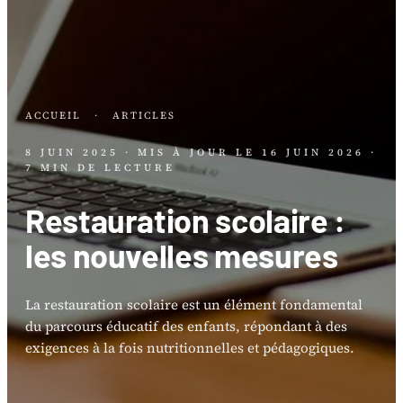
ACCUEIL
·
ARTICLES
8 JUIN 2025
· MIS À JOUR LE
16 JUIN 2026
·
7 MIN DE LECTURE
Restauration scolaire :
les nouvelles mesures
La restauration scolaire est un élément fondamental
du parcours éducatif des enfants, répondant à des
exigences à la fois nutritionnelles et pédagogiques.