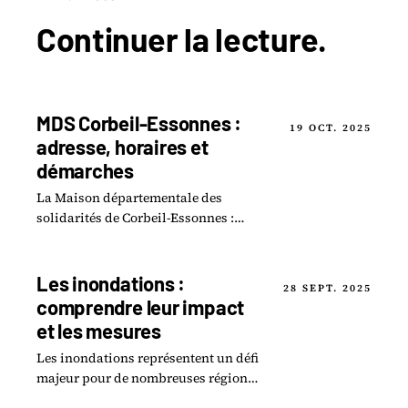
Continuer la
lecture
.
MDS Corbeil-Essonnes :
19 OCT. 2025
adresse, horaires et
démarches
La Maison départementale des
solidarités de Corbeil-Essonnes :
adresse, horaires d'accueil,
accompagnement social et démarches
possibles.
Les inondations :
28 SEPT. 2025
comprendre leur impact
et les mesures
Les inondations représentent un défi
majeur pour de nombreuses régions,
entraînant des conséquences