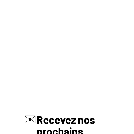
✉️
Recevez nos
prochains