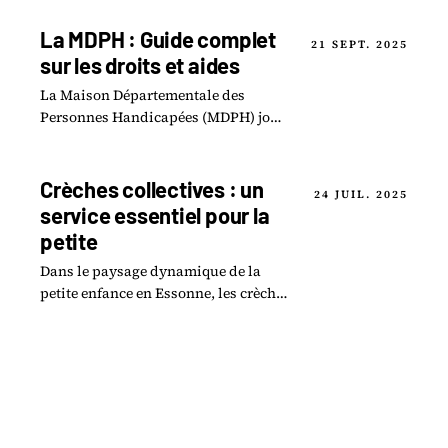
dévastatrices tant sur le plan
humain.
La MDPH : Guide complet
21 SEPT. 2025
sur les droits et aides
La Maison Départementale des
Personnes Handicapées (MDPH) joue
un rôle essentiel en tant que guichet
unique pour toute personne en
situation de handicap.
Crèches collectives : un
24 JUIL. 2025
service essentiel pour la
petite
Dans le paysage dynamique de la
petite enfance en Essonne, les crèches
collectives jouent un rôle
fondamental.