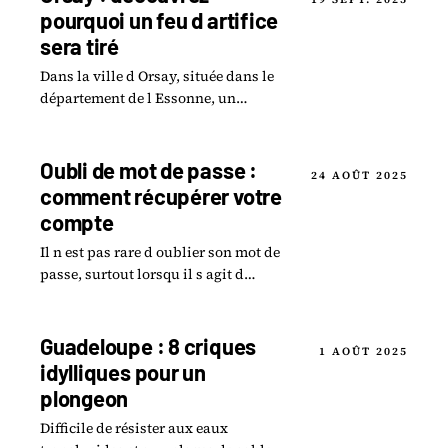
pourquoi un feu d artifice
sera tiré
Dans la ville d Orsay, située dans le
département de l Essonne, un
événement festif marquera les
esprits le 7 septembre prochain avec
le tir d un feu.
Oubli de mot de passe :
24 AOÛT 2025
comment récupérer votre
compte
Il n est pas rare d oublier son mot de
passe, surtout lorsqu il s agit d
accéder à des plateformes
essentielles comme moncollege-
ent.essonne.fr.
Guadeloupe : 8 criques
1 AOÛT 2025
idylliques pour un
plongeon
Difficile de résister aux eaux