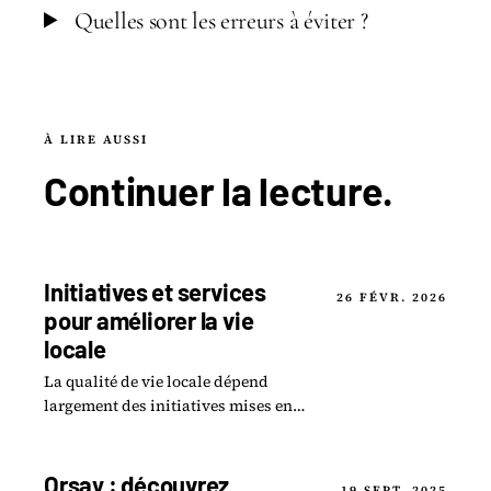
Quelles sont les erreurs à éviter ?
À LIRE AUSSI
Continuer la
lecture
.
Initiatives et services
26 FÉVR. 2026
pour améliorer la vie
locale
La qualité de vie locale dépend
largement des initiatives mises en
place par les collectivités, les
associations et les citoyens eux-
mêmes.
Orsay : découvrez
19 SEPT. 2025