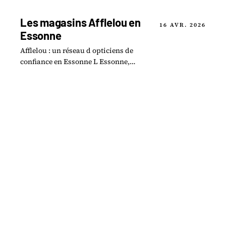
local et confort moderne.
Les magasins Afflelou en
16 AVR. 2026
Essonne
Afflelou : un réseau d opticiens de
confiance en Essonne L Essonne,
département dynamique d Île-de-
France, accueille plusieurs enseignes
du groupe Alain.