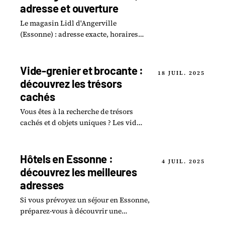
adresse et ouverture
Le magasin Lidl d'Angerville
(Essonne) : adresse exacte, horaires
d'ouverture et ce que propose la
nouvelle surface de vente du 91.
Vide-grenier et brocante :
18 JUIL. 2025
découvrez les trésors
cachés
Vous êtes à la recherche de trésors
cachés et d objets uniques ? Les vide-
greniers et brocantes de votre région
sont les endroits rêvés pour dénicher.
Hôtels en Essonne :
4 JUIL. 2025
découvrez les meilleures
adresses
Si vous prévoyez un séjour en Essonne,
préparez-vous à découvrir une
multitude d hôtels alliant charme