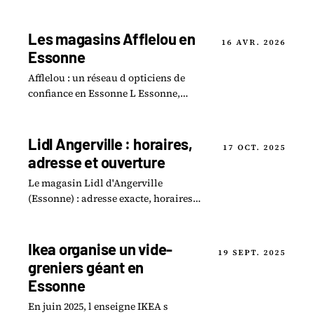
producteurs présents et produits du
terroir qu'on y trouve.
Les magasins Afflelou en
16 AVR. 2026
Essonne
Afflelou : un réseau d opticiens de
confiance en Essonne L Essonne,
département dynamique d Île-de-
France, accueille plusieurs enseignes
du groupe Alain.
Lidl Angerville : horaires,
17 OCT. 2025
adresse et ouverture
Le magasin Lidl d'Angerville
(Essonne) : adresse exacte, horaires
d'ouverture et ce que propose la
nouvelle surface de vente du 91.
Ikea organise un vide-
19 SEPT. 2025
greniers géant en
Essonne
En juin 2025, l enseigne IKEA s