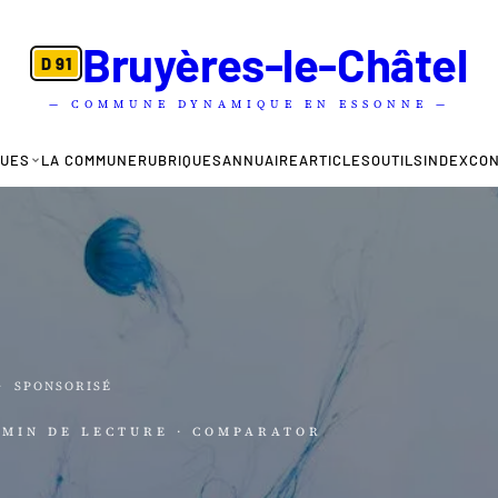
Bruyères-le-Châtel
D 91
— COMMUNE DYNAMIQUE EN ESSONNE —
QUES
LA COMMUNE
RUBRIQUES
ANNUAIRE
ARTICLES
OUTILS
INDEX
CO
·
SPONSORISÉ
7 MIN DE LECTURE
· COMPARATOR