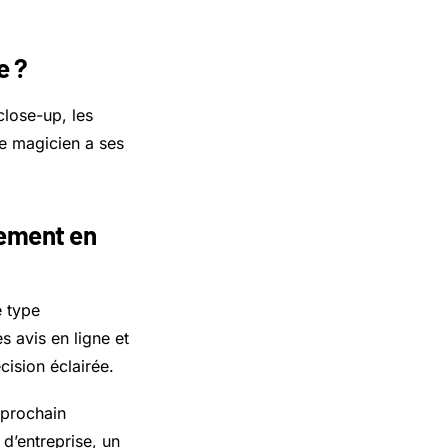
e ?
close-up, les
de magicien a ses
nement en
e type
 avis en ligne et
ision éclairée.
 prochain
d’entreprise, un