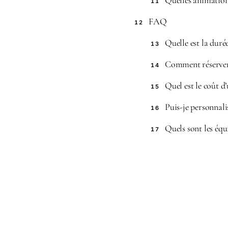
Quelles animation
11
FAQ
12
Quelle est la duré
13
Comment réserver
14
Quel est le coût d
15
Puis-je personnal
16
Quels sont les équ
17