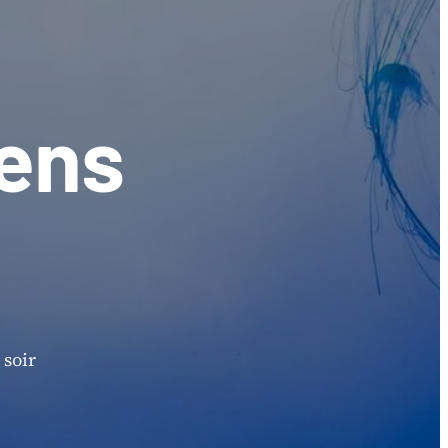
iens
 soir