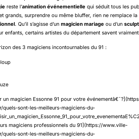
ie
reste l’
animation événementielle
qui séduit tous les pub
 et grands, surprendre ou même bluffer, rien ne remplace la 
ionnel
. Qu’il s’agisse d’un
magicien mariage
ou d’un
sculpt
our enfants, certains artistes du département savent vraimen
orizon des 3 magiciens incontournables du 91 :
loup
ruze
ir un magicien Essonne 91 pour votre événementâ€¯?](https
fr/quels-sont-les-meilleurs-magiciens-du-
oisir_un_magicien_Essonne_91_pour_votre_evenementaE%
leurs magiciens professionnels du 91](https://www.ville-
fr/quels-sont-les-meilleurs-magiciens-du-