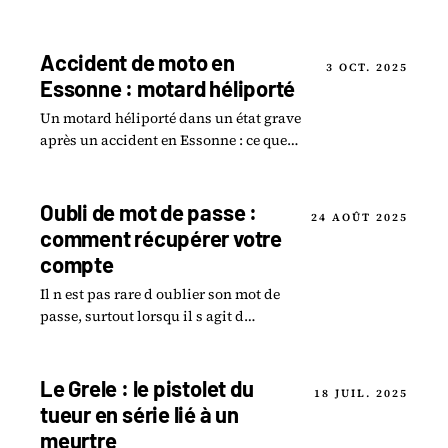
environ 40 000 abonnés sur Instagram,
a été tragiquement retrouvée morte.
Accident de moto en
3 OCT. 2025
Essonne : motard héliporté
Un motard héliporté dans un état grave
après un accident en Essonne : ce que
l'on sait des circonstances et de
l'intervention des secours.
Oubli de mot de passe :
24 AOÛT 2025
comment récupérer votre
compte
Il n est pas rare d oublier son mot de
passe, surtout lorsqu il s agit d
accéder à des plateformes
essentielles comme moncollege-
ent.essonne.fr.
Le Grele : le pistolet du
18 JUIL. 2025
tueur en série lié à un
meurtre