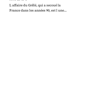
L affaire du Grêlé, qui a secoué la
France dans les années 90, est l une
des plus obscures de l histoire
criminelle du pays.