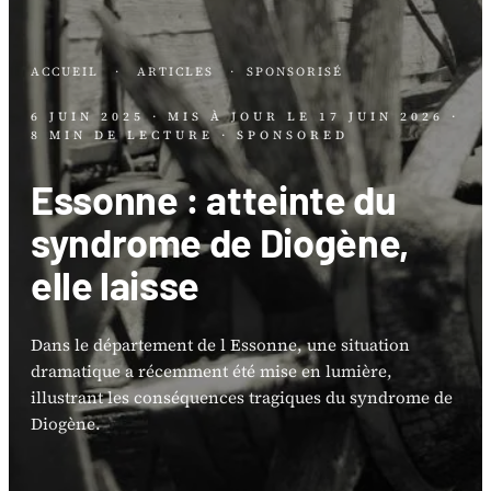
ACCUEIL
·
ARTICLES
·
SPONSORISÉ
6 JUIN 2025
· MIS À JOUR LE
17 JUIN 2026
·
8 MIN DE LECTURE
· SPONSORED
Essonne : atteinte du
syndrome de Diogène,
elle laisse
Dans le département de l Essonne, une situation
dramatique a récemment été mise en lumière,
illustrant les conséquences tragiques du syndrome de
Diogène.