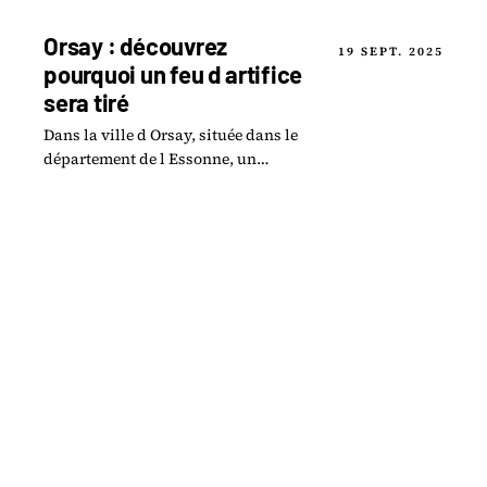
notamment sur la ligne du RER D.
Orsay : découvrez
19 SEPT. 2025
pourquoi un feu d artifice
sera tiré
Dans la ville d Orsay, située dans le
département de l Essonne, un
événement festif marquera les
esprits le 7 septembre prochain avec
le tir d un feu.