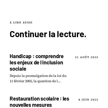
À LIRE AUSSI
Continuer la
lecture
.
Handicap : comprendre
31 AOÛT 2025
les enjeux de l inclusion
sociale
Depuis la promulgation de la loi du
11 février 2005, la question de l
inclusion des personnes en situation
de handicap est devenue une priorité
sociétale.
Restauration scolaire : les
8 JUIN 2025
nouvelles mesures