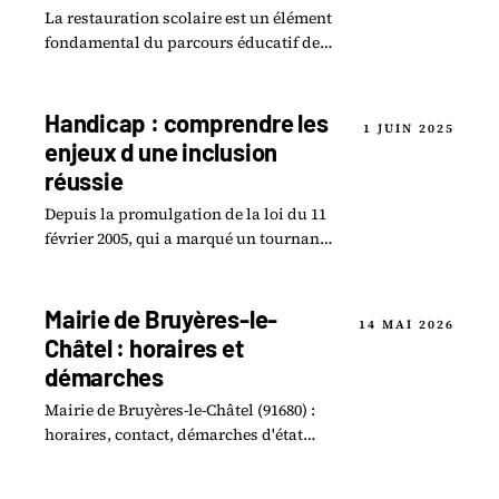
La restauration scolaire est un élément
fondamental du parcours éducatif des
enfants, répondant à des exigences à la
fois nutritionnelles et pédagogiques.
Handicap : comprendre les
1 JUIN 2025
enjeux d une inclusion
réussie
Depuis la promulgation de la loi du 11
février 2005, qui a marqué un tournant
décisif dans la prise en compte des
droits des personnes en situation.
Mairie de Bruyères-le-
14 MAI 2026
Châtel : horaires et
démarches
Mairie de Bruyères-le-Châtel (91680) :
horaires, contact, démarches d'état
civil, urbanisme. Guide pratique 2026
commune Essonne.