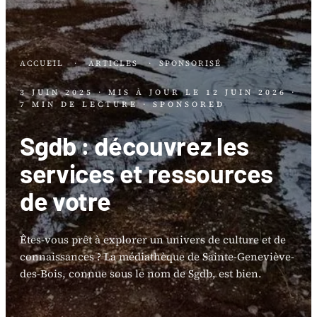
ACCUEIL
·
ARTICLES
·
SPONSORISÉ
3 JUIN 2025
· MIS À JOUR LE
12 JUIN 2026
·
7 MIN DE LECTURE
· SPONSORED
Sgdb : découvrez les
services et ressources
de votre
Êtes-vous prêt à explorer un univers de culture et de
connaissances ? La médiathèque de Sainte-Geneviève-
des-Bois, connue sous le nom de Sgdb, est bien.