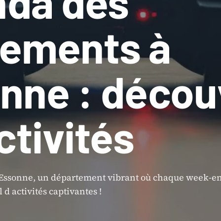
da des
ements à
nne : décou
ctivités
 Essonne, un département vibrant où chaque week-en
 d activités captivantes !