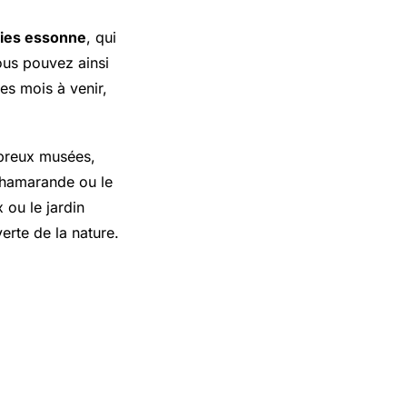
ties essonne
, qui
ous pouvez ainsi
es mois à venir,
breux musées,
Chamarande ou le
 ou le jardin
rte de la nature.