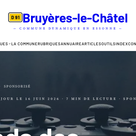
Bruyères-le-Châtel
D 91
— COMMUNE DYNAMIQUE EN ESSONNE —
QUES
LA COMMUNE
RUBRIQUES
ANNUAIRE
ARTICLES
OUTILS
INDEX
CO
·
SPONSORISÉ
À JOUR LE
16 JUIN 2026
· 7 MIN DE LECTURE
· SPO