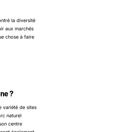
tré la diversité
air aux marchés
ue chose à faire
nne ?
 variété de sites
rc naturel
son centre