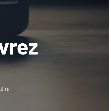
vrez
d se