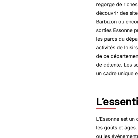
regorge de richess
découvrir des sit
Barbizon ou encor
sorties Essonne p
les parcs du dépar
activités de loisi
de ce département
de détente. Les so
un cadre unique et
L’essent
L’Essonne est un d
les goûts et âges.
ou les événements 