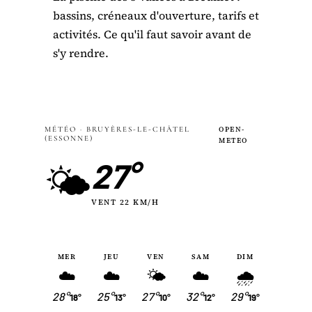
bassins, créneaux d'ouverture, tarifs et
activités. Ce qu'il faut savoir avant de
s'y rendre.
MÉTÉO · BRUYÈRES-LE-CHÂTEL
OPEN-
(ESSONNE)
METEO
27°
🌤
VENT 22 KM/H
MER
JEU
VEN
SAM
DIM
☁️
☁️
🌤
☁️
🌧
28°
25°
27°
32°
29°
18°
13°
10°
12°
19°