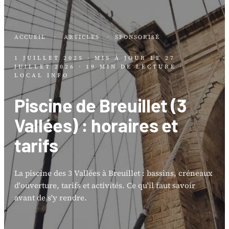
ACCUEIL
·
ARTICLES
·
SPONSORISÉ
1 JUILLET 2025
· MIS À JOUR LE
27
JUILLET 2026
· 19 MIN DE LECTURE
·
LOCAL INFO
Piscine de Breuillet (3
Vallées) : horaires et
tarifs
La piscine des 3 Vallées à Breuillet : bassins, créneaux
d'ouverture, tarifs et activités. Ce qu'il faut savoir
avant de s'y rendre.