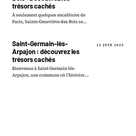
trésors cachés
À seulement quelques encablures de
Paris, Sainte-Geneviève-des-Bois se
dévoile comme une commune à
l’effervescence insoupçonnée.
Saint-Germain-lès-
12 JUIN 2025
Arpajon : découvrez les
trésors cachés
Bienvenue à Saint-Germain-lès-
Arpajon, une commune où l’histoire et
la culture s’entrelacent pour former
un patrimoine local exceptionnel.