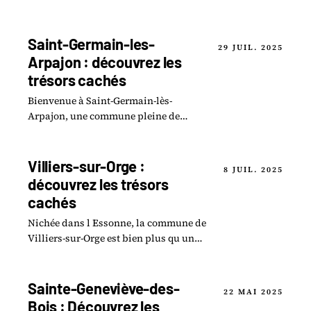
Saint-Germain-les-
29 JUIL. 2025
Arpajon : découvrez les
trésors cachés
Bienvenue à Saint-Germain-lès-
Arpajon, une commune pleine de
surprises où le passé et la nature s
entrelacent pour offrir une
expérience unique.
Villiers-sur-Orge :
8 JUIL. 2025
découvrez les trésors
cachés
Nichée dans l Essonne, la commune de
Villiers-sur-Orge est bien plus qu un
simple point sur la carte.
Sainte-Geneviève-des-
22 MAI 2025
Bois : Découvrez les