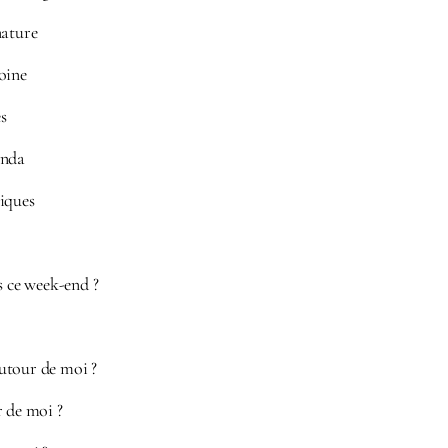
nature
oine
es
enda
iques
s ce week-end ?
utour de moi ?
r de moi ?