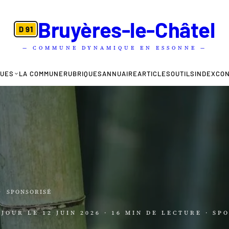
Bruyères-le-Châtel
D 91
— COMMUNE DYNAMIQUE EN ESSONNE —
QUES
LA COMMUNE
RUBRIQUES
ANNUAIRE
ARTICLES
OUTILS
INDEX
CO
·
SPONSORISÉ
À JOUR LE
12 JUIN 2026
· 16 MIN DE LECTURE
· SP