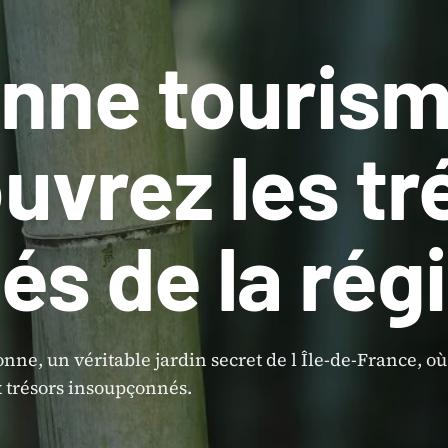
nne tourism
uvrez les tr
és de la rég
nne, un véritable jardin secret de l Île-de-France, où
trésors insoupçonnés.