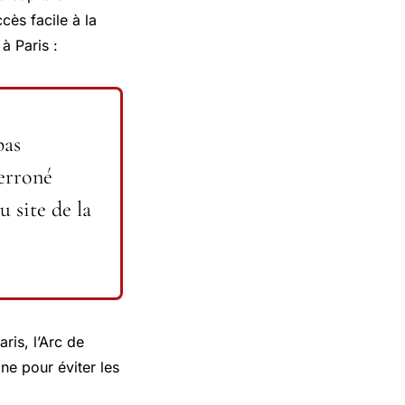
ès facile à la
à Paris :
pas
erroné
 site de la
ris, l’Arc de
ne pour éviter les