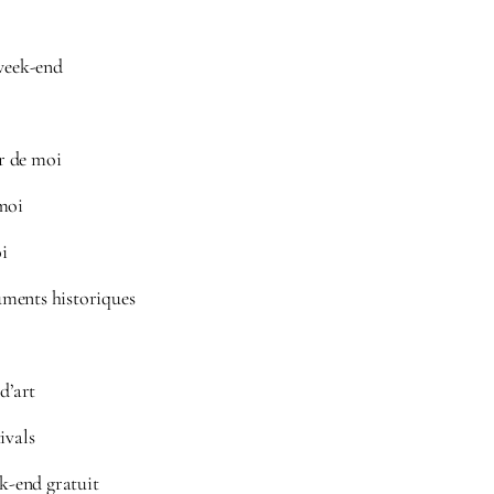
 week-end
r de moi
moi
i
ments historiques
d’art
ivals
ek-end gratuit