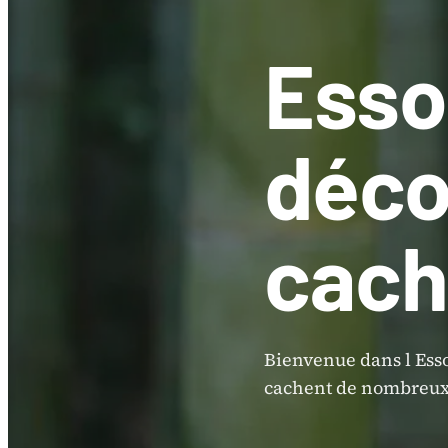
Esso
déco
cach
Bienvenue dans l Esso
cachent de nombreux 