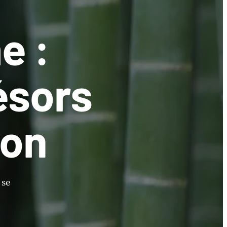
e :
ésors
ion
 se