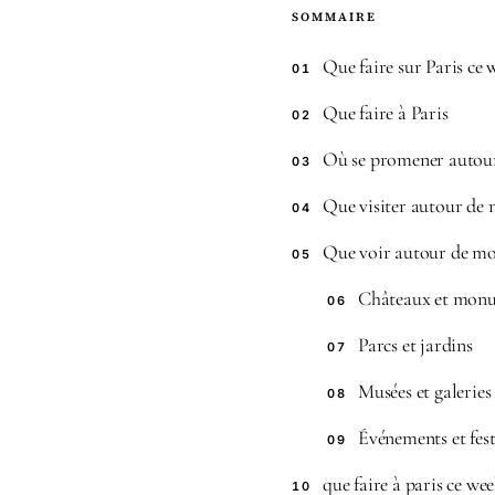
SOMMAIRE
Que faire sur Paris ce
01
Que faire à Paris
02
Où se promener autou
03
Que visiter autour de 
04
Que voir autour de mo
05
Châteaux et monu
06
Parcs et jardins
07
Musées et galeries 
08
Événements et fest
09
que faire à paris ce we
10