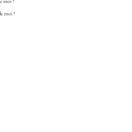
e moi ?
de moi ?