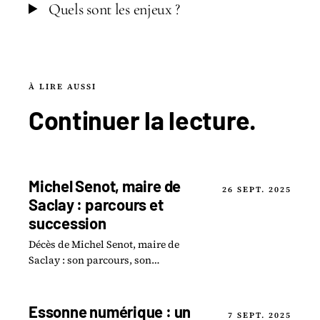
Quels sont les enjeux ?
À LIRE AUSSI
Continuer la
lecture
.
Michel Senot, maire de
26 SEPT. 2025
Saclay : parcours et
succession
Décès de Michel Senot, maire de
Saclay : son parcours, son
engagement politique et l'élection de
son successeur au conseil
municipal.
Essonne numérique : un
7 SEPT. 2025