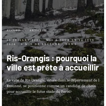
ACCUEIL
·
ARTICLES
25 JUILLET 2025
· MIS À JOUR LE
14 JUIN
2026
· 6 MIN DE LECTURE
· NEWS
Ris-Orangis : pourquoi la
ville est prête à accueillir
La ville de Ris-Orangis, située dans le département de l
Essonne, se positionne comme un candidat de choix
pour accueillir le futur stade du Paris.