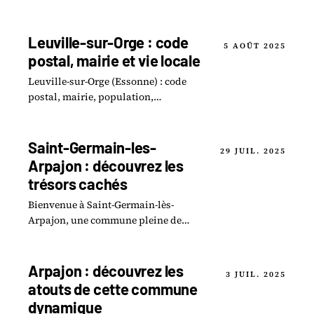
Leuville-sur-Orge : code
5 AOÛT 2025
postal, mairie et vie locale
Leuville-sur-Orge (Essonne) : code
postal, mairie, population,
commerces, écoles et ce qu'il y a à voir
dans la commune.
Saint-Germain-les-
29 JUIL. 2025
Arpajon : découvrez les
trésors cachés
Bienvenue à Saint-Germain-lès-
Arpajon, une commune pleine de
surprises où le passé et la nature s
entrelacent pour offrir une
expérience unique.
Arpajon : découvrez les
3 JUIL. 2025
atouts de cette commune
dynamique