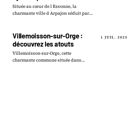
Située au cœur de l Essonne, la
charmante ville d Arpajon séduit par
son riche patrimoine et sa vitalité.
Villemoisson-sur-Orge :
1 JUIL. 2025
découvrez les atouts
Villemoisson-sur-Orge, cette
charmante commune située dans
l’Essonne, est bien plus qu’un simple
point sur la carte.