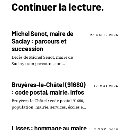
Continuer la
lecture
.
Michel Senot, maire de
26 SEPT. 2025
Saclay : parcours et
succession
Décès de Michel Senot, maire de
Saclay : son parcours, son
engagement politique et l'élection de
son successeur au conseil
municipal.
Bruyères-le-Châtel (91680)
12 MAI 2026
: code postal, mairie, infos
Bruyères-le-Châtel : code postal 91680,
population, mairie, services, écoles et
vie locale. La fiche complète de la
commune essonnienne.
Lisses : hommage au maire
7 NOV. 2025