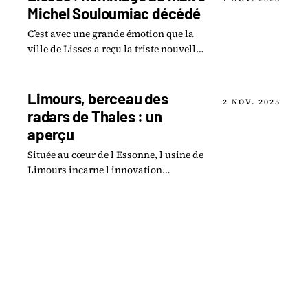
Michel Souloumiac décédé
C’est avec une grande émotion que la
ville de Lisses a reçu la triste nouvelle
du décès de son maire, Michel
Souloumiac, survenu le 14 juin 2024.
Limours, berceau des
2 NOV. 2025
radars de Thales : un
aperçu
Située au cœur de l Essonne, l usine de
Limours incarne l innovation
technologique de Thales dans le
domaine de la défense aérienne.