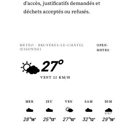
d'accès, justificatifs demandés et
déchets acceptés ou refusés.
MÉTÉO · BRUYÈRES-LE-CHÂTEL
OPEN-
(ESSONNE)
METEO
27°
🌤
VENT 22 KM/H
MER
JEU
VEN
SAM
DIM
☁️
☁️
🌤
☁️
🌧
28°
25°
27°
32°
29°
18°
13°
10°
12°
19°