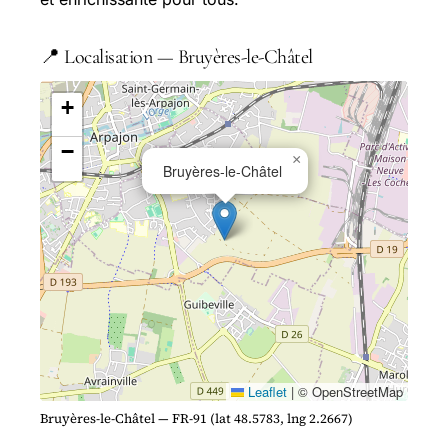
📍 Localisation — Bruyères-le-Châtel
+
−
×
Bruyères-le-Châtel
Leaflet
|
© OpenStreetMap
Bruyères-le-Châtel — FR-91 (lat 48.5783, lng 2.2667)