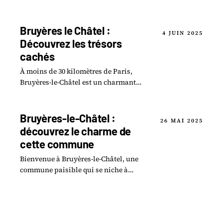
Châtel. Cette commune pittoresque,
nichée dans la magnifique région.
Bruyères le Châtel :
4 JUIN 2025
Découvrez les trésors
cachés
À moins de 30 kilomètres de Paris,
Bruyères-le-Châtel est un charmant
village qui révèle des trésors cachés
insoupçonnés.
Bruyères-le-Châtel :
26 MAI 2025
découvrez le charme de
cette commune
Bienvenue à Bruyères-le-Châtel, une
commune paisible qui se niche à
proximité de Paris et qui saura sans
aucun doute charmer les visiteurs en
quête.